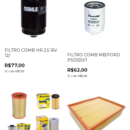
FILTRO COMB HR 2.5 16V
FILTRO COMB MB/FORD
12/
PSD530/1
R$77,00
R$62,00
12
x
de
R$7,92
12
x
de
R$6,38