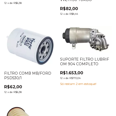
12
x
de
R$6,38
R$82,00
12
x
de
R$8,44
SUPORTE FILTRO LUBRIF
OM 904 COMPLETO
R$1.653,00
FILTRO COMB MB/FORD
PSD530/1
12
x
de
R$170,04
Só restam
2
em estoque!
R$62,00
12
x
de
R$6,38