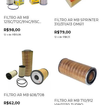
FILTRO AR MB
FILTRO AR MB SPRINTER
1215C/712C/914C/915C
310/311/413 OM611
ELETR
R$98,00
R$79,00
12
x
de
R$10,08
12
x
de
R$8,13
FILTRO AR MB 608/708
FILTRO AR MB 710/912
R$62,00
VW/11130 TURBO