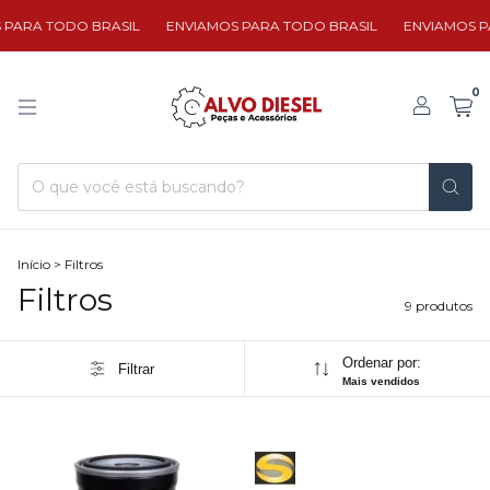
ARA TODO BRASIL
ENVIAMOS PARA TODO BRASIL
ENVIAMOS PA
0
Início
>
Filtros
Filtros
9 produtos
Ordenar por:
Filtrar
Mais vendidos