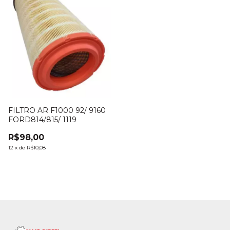
FILTRO AR F1000 92/ 9160
FORD814/815/ 1119
R$98,00
12
x
de
R$10,08