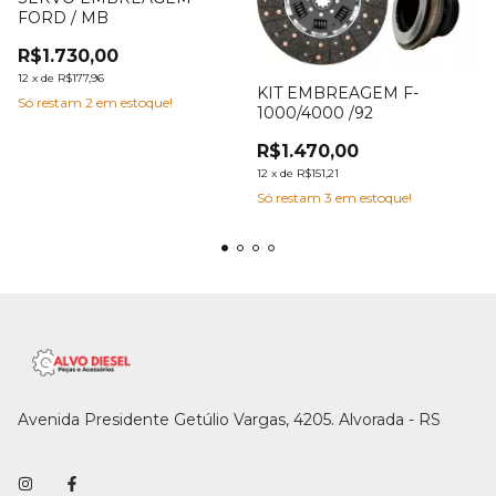
FORD / MB
R$1.730,00
12
x
de
R$177,96
KIT EMBREAGEM F-
Só restam
2
em estoque!
1000/4000 /92
R$1.470,00
12
x
de
R$151,21
Só restam
3
em estoque!
Avenida Presidente Getúlio Vargas, 4205. Alvorada - RS