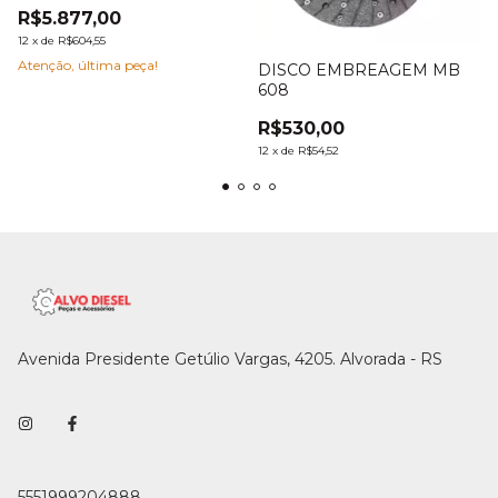
R$5.877,00
12
x
de
R$604,55
Atenção, última peça!
DISCO EMBREAGEM MB
608
R$530,00
12
x
de
R$54,52
Avenida Presidente Getúlio Vargas, 4205. Alvorada - RS
5551999204888