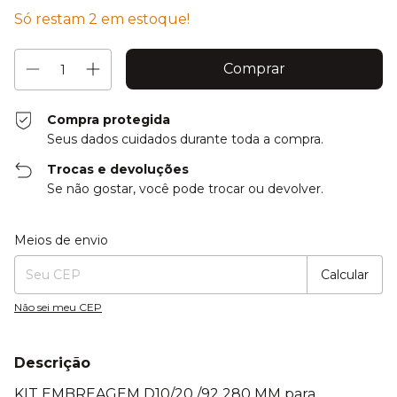
Só restam
2
em estoque!
Compra protegida
Seus dados cuidados durante toda a compra.
Trocas e devoluções
Se não gostar, você pode trocar ou devolver.
Entregas para o CEP:
Alterar CEP
Meios de envio
Calcular
Não sei meu CEP
Descrição
KIT EMBREAGEM D10/20 /92 280 MM para